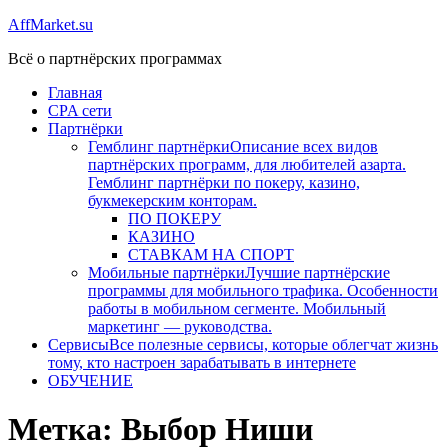
Перейти
AffMarket.su
к
Всё о партнёрских программах
содержимому
Главная
CPA сети
Партнёрки
Гемблинг партнёрки
Описание всех видов
партнёрских программ, для любителей азарта.
Гемблинг партнёрки по покеру, казино,
букмекерским конторам.
ПО ПОКЕРУ
КАЗИНО
СТАВКАМ НА СПОРТ
Мобильные партнёрки
Лучшие партнёрские
программы для мобильного трафика. Особенности
работы в мобильном сегменте. Мобильный
маркетинг — руководства.
Сервисы
Все полезные сервисы, которые облегчат жизнь
тому, кто настроен зарабатывать в интернете
ОБУЧЕНИЕ
Метка:
Выбор Ниши