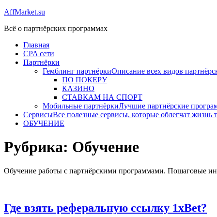
Перейти
AffMarket.su
к
Всё о партнёрских программах
содержимому
Главная
CPA сети
Партнёрки
Гемблинг партнёрки
Описание всех видов партнёрск
ПО ПОКЕРУ
КАЗИНО
СТАВКАМ НА СПОРТ
Мобильные партнёрки
Лучшие партнёрские програм
Сервисы
Все полезные сервисы, которые облегчат жизнь т
ОБУЧЕНИЕ
Рубрика:
Обучение
Обучение работы с партнёрскими программами. Пошаговые инст
Где взять реферальную ссылку 1xBet?