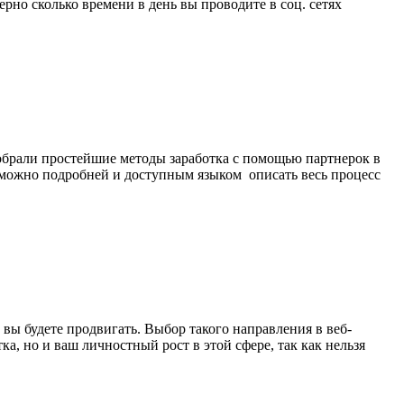
ерно сколько времени в день вы проводите в соц. сетях
обрали простейшие методы заработка с помощью партнерок в
к можно подробней и доступным языком описать весь процесс
вы будете продвигать. Выбор такого направления в веб-
а, но и ваш личностный рост в этой сфере, так как нельзя