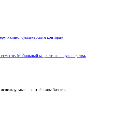
еру, казино, букмекерским конторам.
сегменте. Мобильный маркетинг — руководства.
используемые в партнёрском бизнесе.