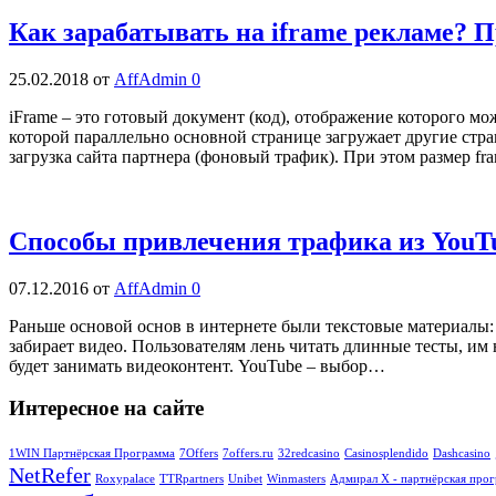
Как зарабатывать на iframe рекламе? 
25.02.2018
от
AffAdmin
0
iFrame – это готовый документ (код), отображение которого м
которой параллельно основной странице загружает другие стра
загрузка сайта партнера (фоновый трафик). При этом размер f
Способы привлечения трафика из YouT
07.12.2016
от
AffAdmin
0
Раньше основой основ в интернете были текстовые материалы: 
забирает видео. Пользователям лень читать длинные тесты, им 
будет занимать видеоконтент. YouTube – выбор…
Интересное на сайте
1WIN Партнёрская Программа
7Offers
7offers.ru
32redcasino
Casinosplendido
Dashcasino
NetRefer
Roxypalace
TTRpartners
Unibet
Winmasters
Адмирал Х - партнёрская про